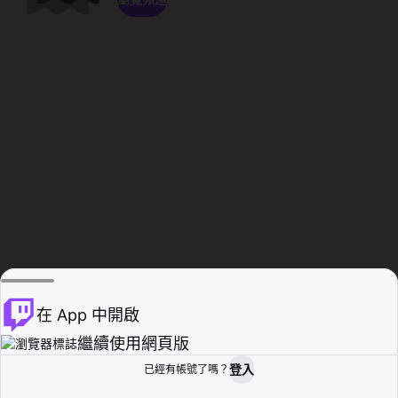
在 App 中開啟
繼續使用網頁版
登入
已經有帳號了嗎？
創作者基地
瀏覽
活動紀錄
個人檔案