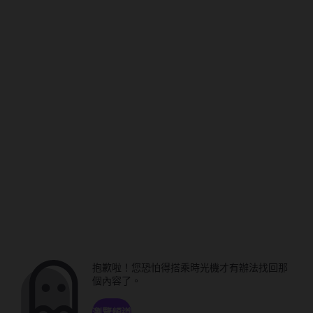
抱歉啦！您恐怕得搭乘時光機才有辦法找回那
個內容了。
瀏覽頻道