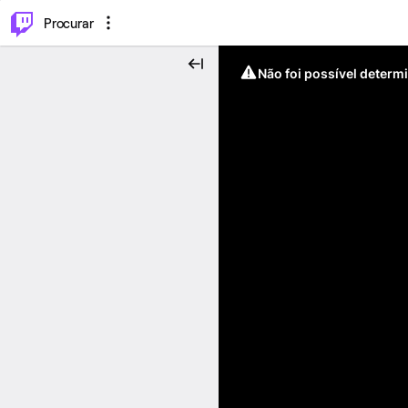
.
⌥
P
Procurar
Não foi possível determ