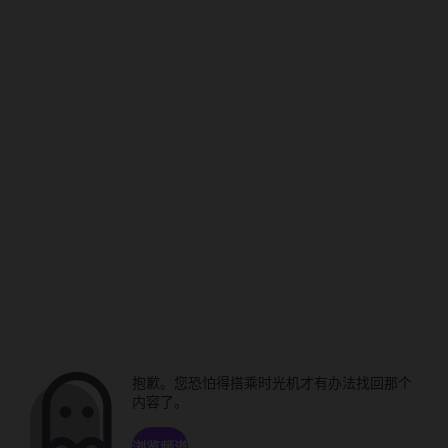
抱歉。您恐怕得搭乘时光机才有办法找回那个
内容了。
浏览频道