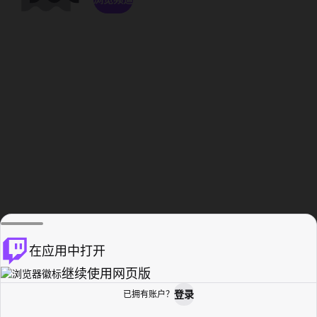
在应用中打开
继续使用网页版
登录
已拥有账户？
主页
浏览
活动纪录
个人资料