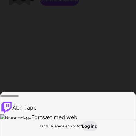
Åbn i app
Fortsæt med web
Log ind
Har du allerede en konto?
Hjem
Gennemse
Aktivitet
Profil