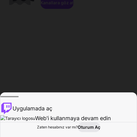
Kanallara göz at
Uygulamada aç
Web'i kullanmaya devam edin
Oturum Aç
Zaten hesabınız var mı?
Ana Sayfa
Gözat
Aktivite
Profil