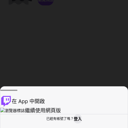
在 App 中開啟
繼續使用網頁版
登入
已經有帳號了嗎？
創作者基地
瀏覽
活動紀錄
個人檔案