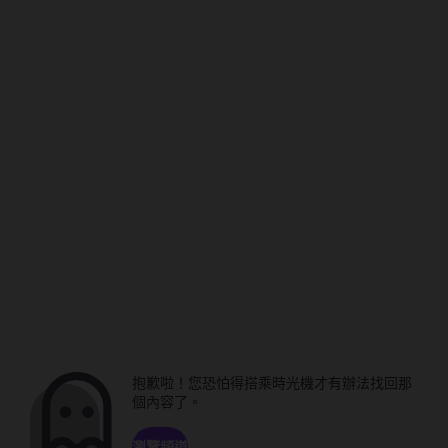
抱歉啦！您恐怕得搭乘時光機才有辦法找回那
個內容了。
瀏覽頻道