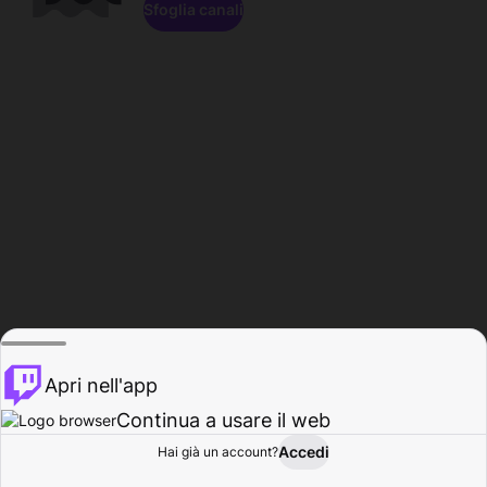
Sfoglia canali
Apri nell'app
Continua a usare il web
Accedi
Hai già un account?
Base
Sfoglia
Attività
Profilo