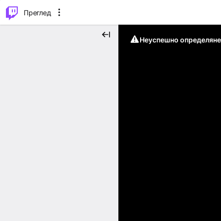
м...
⌥
P
Преглед
Неуспешно определяне