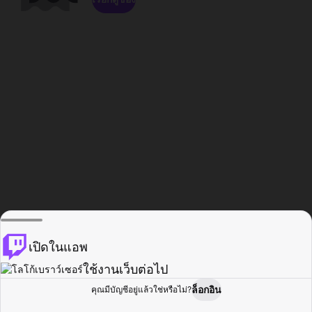
เปิดในแอพ
ใช้งานเว็บต่อไป
ล็อกอิน
คุณมีบัญชีอยู่แล้วใช่หรือไม่?
หน้าแรก
เรียกดู
กิจกรรม
โปรไฟล์