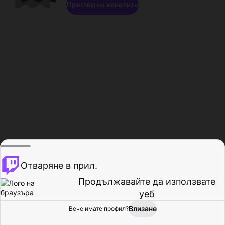
Преглед на каналите
Отваряне в прил.
Продължавайте да използвате
уеб
Влизане
Вече имате профил?
Начало
Преглед
Активност
Профил