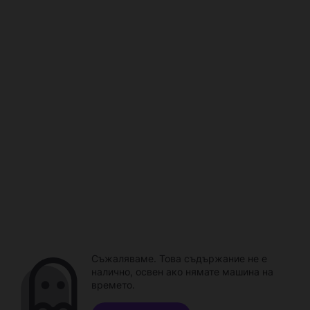
Съжаляваме. Това съдържание не е
налично, освен ако нямате машина на
времето.