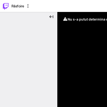
⌥
P
Răsfoire
Nu s-a putut determina c