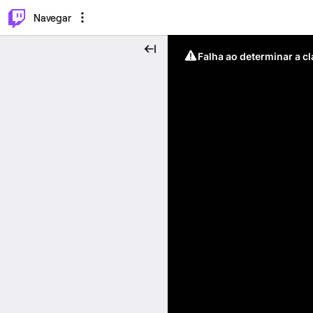
⌥
P
Navegar
Falha ao determinar a c