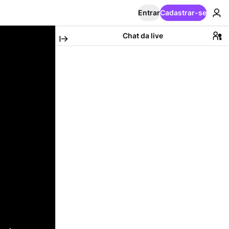
Entrar
Cadastrar-se
Chat da live