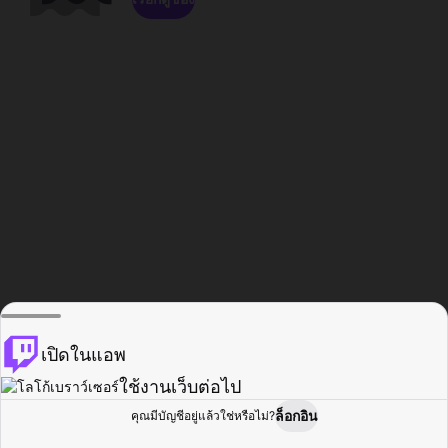
เปิดในแอพ
ใช้งานเว็บต่อไป
ล็อกอิน
คุณมีบัญชีอยู่แล้วใช่หรือไม่?
หน้าแรก
เรียกดู
กิจกรรม
โปรไฟล์