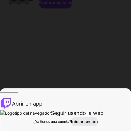
Explorar canales
Abrir en app
Seguir usando la web
Iniciar sesión
Página del
¿Ya tienes una cuenta?
Explorar
Actividad
Perfil
Creador