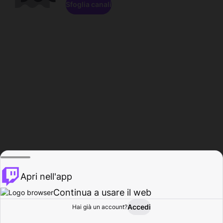
Sfoglia canali
Apri nell'app
Continua a usare il web
Accedi
Hai già un account?
Base
Sfoglia
Attività
Profilo