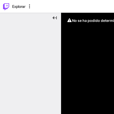
⌥
P
Explorar
No se ha podido determin