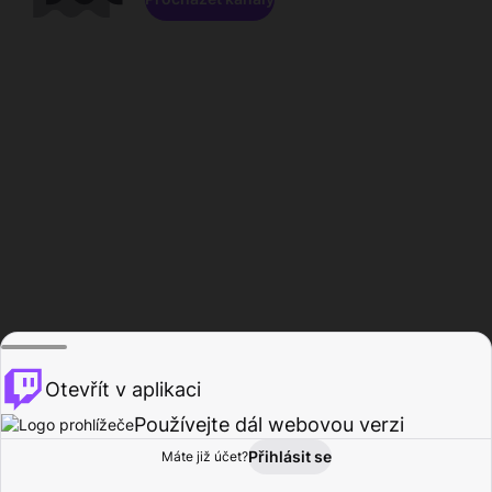
Otevřít v aplikaci
Používejte dál webovou verzi
Přihlásit se
Máte již účet?
Domů
Procházet
Aktivita
Profil