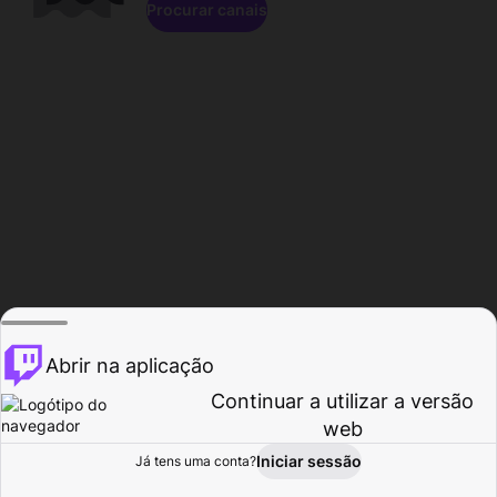
Procurar canais
Abrir na aplicação
Continuar a utilizar a versão
web
Iniciar sessão
Já tens uma conta?
Página inicial
Procurar
Atividade
Perfil