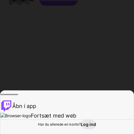
Åbn i app
Fortsæt med web
Log ind
Har du allerede en konto?
Hjem
Gennemse
Aktivitet
Profil