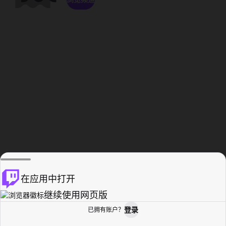
在应用中打开
继续使用网页版
登录
已拥有账户？
主页
浏览
活动纪录
个人资料