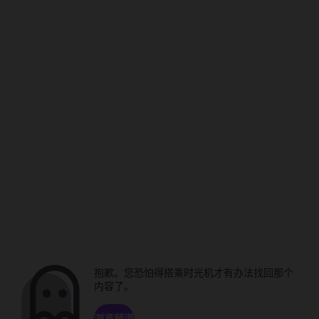
抱歉。您恐怕得搭乘时光机才有办法找回那个
内容了。
浏览频道