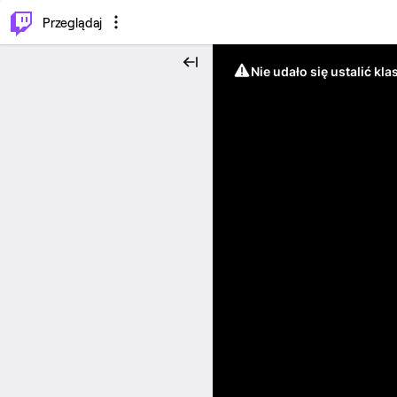
…
⌥
P
Przeglądaj
Nie udało się ustalić klas