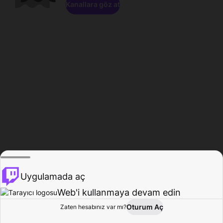
Kanallara göz at
Uygulamada aç
Web'i kullanmaya devam edin
Oturum Aç
Zaten hesabınız var mı?
Ana Sayfa
Gözat
Aktivite
Profil