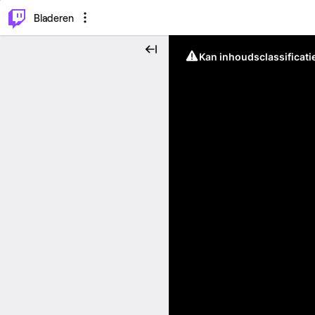
⌥
P
Bladeren
Kan inhoudsclassificati