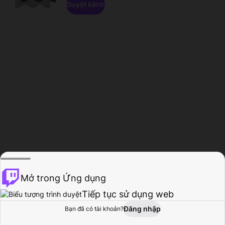
Duyệt kênh
Mở trong Ứng dụng
Tiếp tục sử dụng web
Đăng nhập
Bạn đã có tài khoản?
Trang chủ
Duyệt
Hoạt động
Hồ sơ