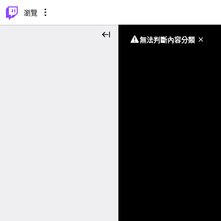
⌥
P
瀏覽
無法判斷內容分類