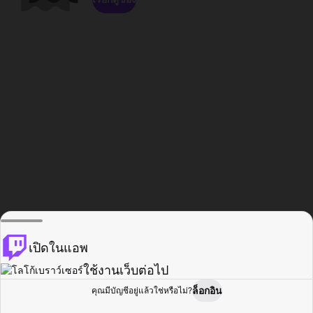
เปิดในแอพ
ใช้งานเว็บต่อไป
ล็อกอิน
คุณมีบัญชีอยู่แล้วใช่หรือไม่?
หน้าแรก
เรียกดู
กิจกรรม
โปรไฟล์