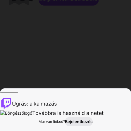
Ugrás: alkalmazás
Továbbra is használd a netet
Bejelentkezés
Már van fiókod?
Főoldal
Böngészés
Tevékenység
Profil