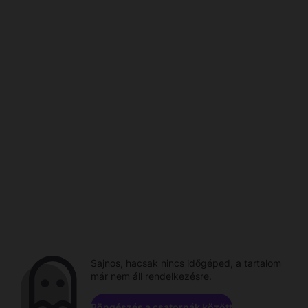
Sajnos, hacsak nincs időgéped, a tartalom
már nem áll rendelkezésre.
Böngészés a csatornák között