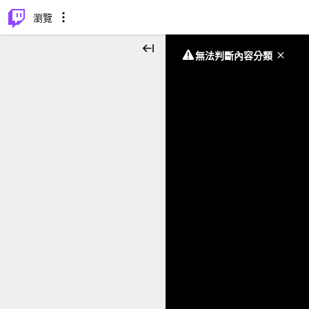
⌥
P
瀏覽
無法判斷內容分類