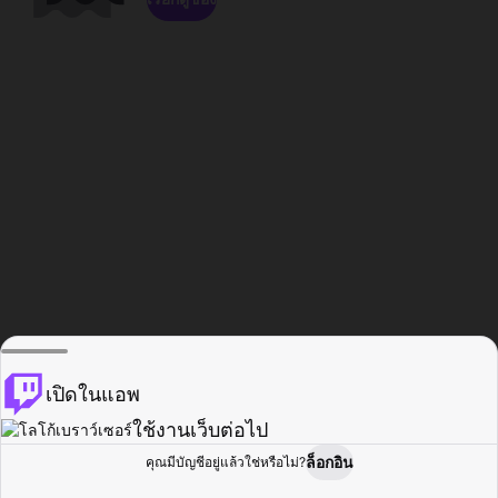
เปิดในแอพ
ใช้งานเว็บต่อไป
ล็อกอิน
คุณมีบัญชีอยู่แล้วใช่หรือไม่?
หน้าแรก
เรียกดู
กิจกรรม
โปรไฟล์