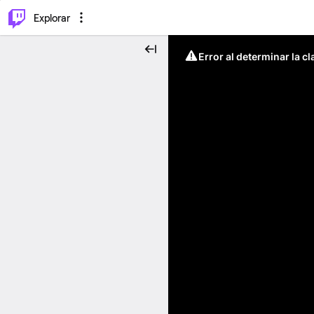
⌥
P
Explorar
Error al determinar la c