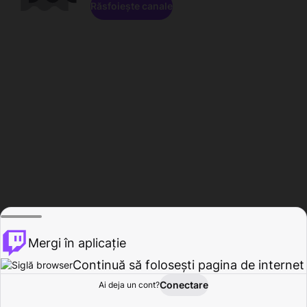
Răsfoiește canale
Mergi în aplicație
Continuă să folosești pagina de internet
Conectare
Ai deja un cont?
Acasă
Răsfoire
Activitate
Profil