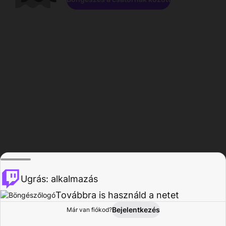
Ugrás: alkalmazás
Továbbra is használd a netet
Bejelentkezés
Már van fiókod?
Főoldal
Böngészés
Tevékenység
Profil