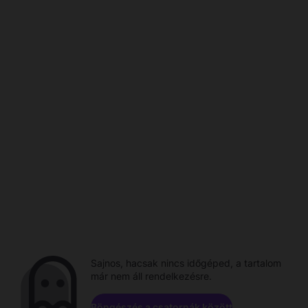
Sajnos, hacsak nincs időgéped, a tartalom
már nem áll rendelkezésre.
Böngészés a csatornák között