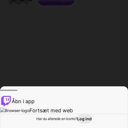
Åbn i app
Fortsæt med web
Log ind
Har du allerede en konto?
Hjem
Gennemse
Aktivitet
Profil