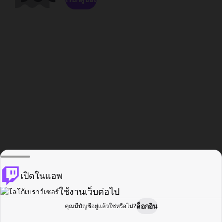
เปิดในแอพ
ใช้งานเว็บต่อไป
ล็อกอิน
คุณมีบัญชีอยู่แล้วใช่หรือไม่?
หน้าแรก
เรียกดู
กิจกรรม
โปรไฟล์