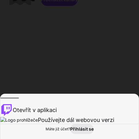
Otevřít v aplikaci
Používejte dál webovou verzi
Přihlásit se
Máte již účet?
Domů
Procházet
Aktivita
Profil