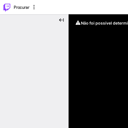
.
⌥
P
Procurar
Não foi possível determ