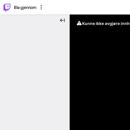
⌥
P
Bla gjennom
Kunne ikke avgjøre innh