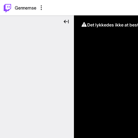
⌥
P
Gennemse
Det lykkedes ikke at be