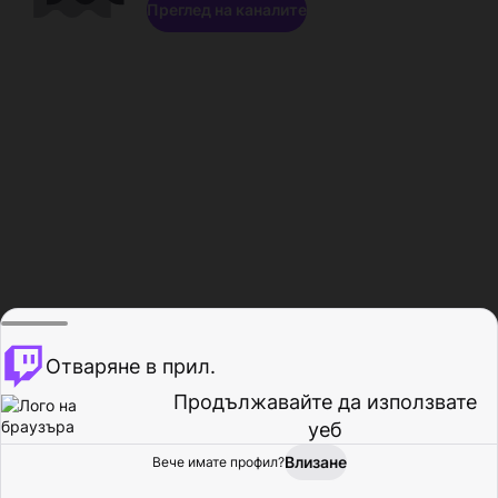
Преглед на каналите
Отваряне в прил.
Продължавайте да използвате
уеб
Влизане
Вече имате профил?
Начало
Преглед
Активност
Профил