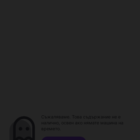
Съжаляваме. Това съдържание не е
налично, освен ако нямате машина на
времето.