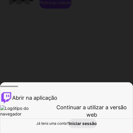
Procurar canais
Abrir na aplicação
Continuar a utilizar a versão
web
Iniciar sessão
Já tens uma conta?
Página inicial
Procurar
Atividade
Perfil