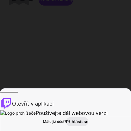
Otevřít v aplikaci
Používejte dál webovou verzi
Přihlásit se
Máte již účet?
Domů
Procházet
Aktivita
Profil