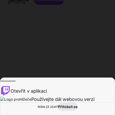
Otevřít v aplikaci
Používejte dál webovou verzi
Přihlásit se
Máte již účet?
Domů
Procházet
Aktivita
Profil