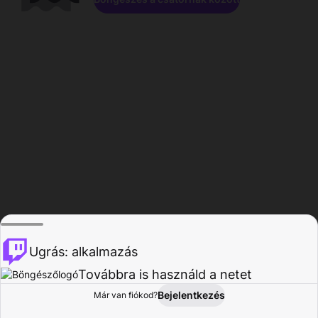
Ugrás: alkalmazás
Továbbra is használd a netet
Bejelentkezés
Már van fiókod?
Főoldal
Böngészés
Tevékenység
Profil