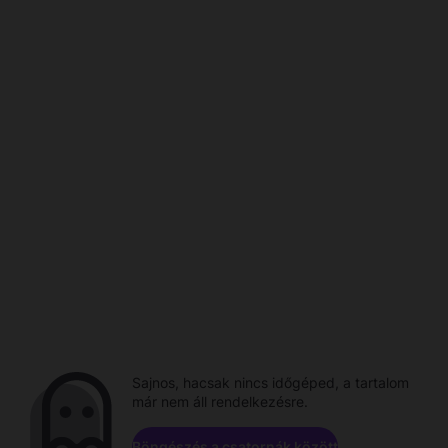
Sajnos, hacsak nincs időgéped, a tartalom
már nem áll rendelkezésre.
Böngészés a csatornák között