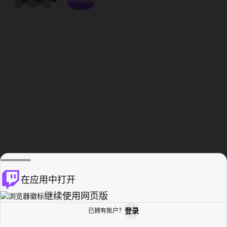
在应用中打开
继续使用网页版
登录
已拥有账户？
主页
浏览
活动纪录
个人资料