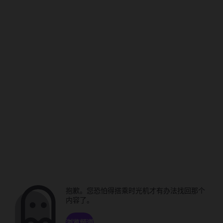
抱歉。您恐怕得搭乘时光机才有办法找回那个
内容了。
浏览频道