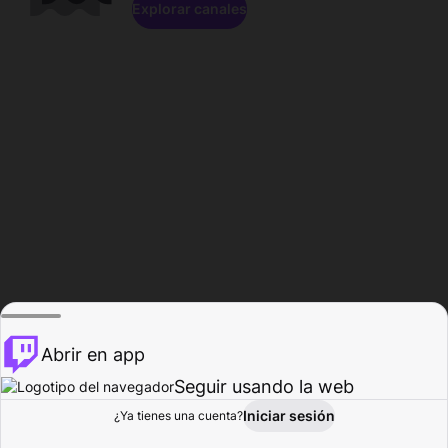
Explorar canales
Abrir en app
Seguir usando la web
Iniciar sesión
Página del
¿Ya tienes una cuenta?
Explorar
Actividad
Perfil
Creador