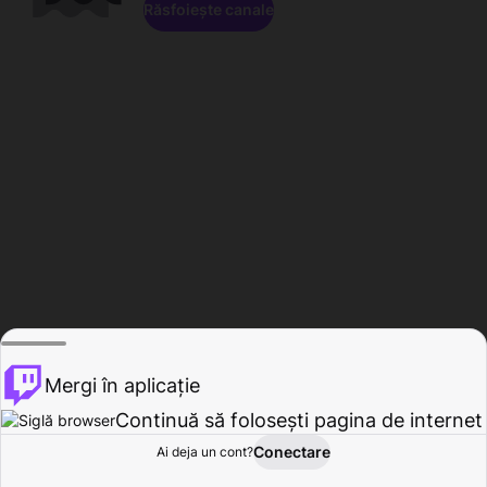
Răsfoiește canale
Mergi în aplicație
Continuă să folosești pagina de internet
Conectare
Ai deja un cont?
Acasă
Răsfoire
Activitate
Profil