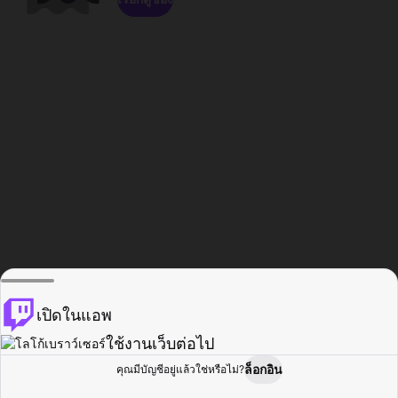
เปิดในแอพ
ใช้งานเว็บต่อไป
ล็อกอิน
คุณมีบัญชีอยู่แล้วใช่หรือไม่?
หน้าแรก
เรียกดู
กิจกรรม
โปรไฟล์