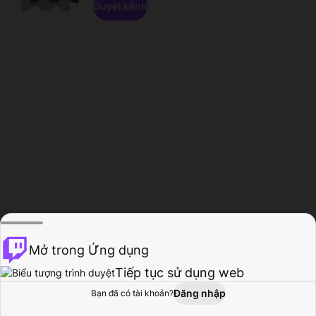
Duyệt kênh
Mở trong Ứng dụng
Tiếp tục sử dụng web
Đăng nhập
Bạn đã có tài khoản?
Trang chủ
Duyệt
Hoạt động
Hồ sơ