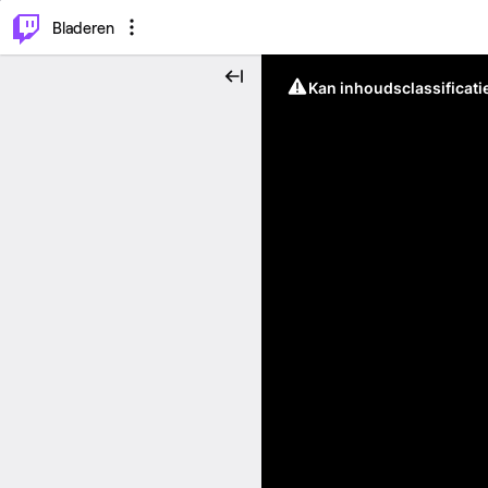
⌥
P
Bladeren
Kan inhoudsclassificati