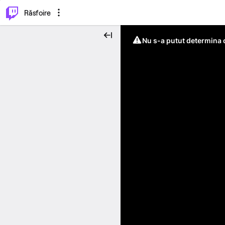
⌥
P
Răsfoire
Nu s-a putut determina c